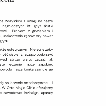
e wszystkim z uwagi na nasze
 najmłodszych lat, gdyż skutki
owiu. Problem z gryzieniem i
e, uszkodzenia zębów czy nawet
gryzu.
także estetycznym. Nieładne zęby
ność siebie i znacząco pogorszyć
 wad zgryzu warto zacząć jak
zęte leczenie może zapobiec
owodu nasza klinika zajmuje się
ę na leczenie ortodontyczne — i
. W Orto Magic Clinic oferujemy
e zawodowe: Invisalign, aparaty