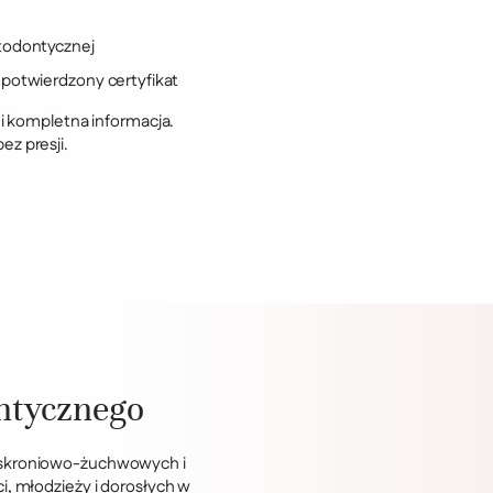
rtodontycznej
— potwierdzony certyfikat
 i kompletna informacja.
z presji.
ontycznego
ów skroniowo-żuchwowych i
i, młodzieży i dorosłych w