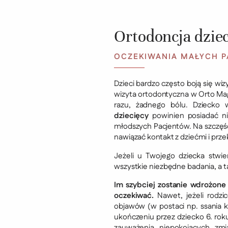
Ortodoncja dziec
OCZEKIWANIA MAŁYCH 
Dzieci bardzo często boją się wi
wizyta ortodontyczna w Orto Mag
razu, żadnego bólu. Dziecko
dziecięcy
powinien posiadać ni
młodszych Pacjentów. Na szczęści
nawiązać kontakt z dziećmi i prze
Jeżeli u Twojego dziecka stw
wszystkie niezbędne badania, a 
Im szybciej zostanie wdrożone
oczekiwać.
Nawet, jeżeli rodzi
objawów (w postaci np. ssania k
ukończeniu przez dziecko 6. roku 
zauważenia niepokojących zm