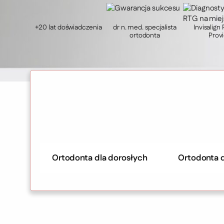
+20 lat doświadczenia
dr n. med. specjalista
Invisalign
ortodonta
Prov
Ortodonta dla dorosłych
Ortodonta d