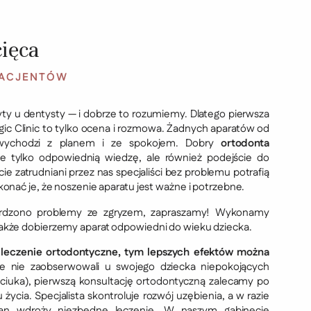
ięca
PACJENTÓW
zyty u dentysty — i dobrze to rozumiemy. Dlatego pierwsza
ic Clinic to tylko ocena i rozmowa. Żadnych aparatów od
 wychodzi z planem i ze spokojem. Dobry
ortodonta
e tylko odpowiednią wiedzę, ale również podejście do
e zatrudniani przez nas specjaliści bez problemu potrafią
konać je, że noszenie aparatu jest ważne i potrzebne.
ierdzono problemy ze zgryzem, zapraszamy! Wykonamy
także dobierzemy aparat odpowiedni do wieku dziecka.
 leczenie ortodontyczne, tym lepszych efektów można
ce nie zaobserwowali u swojego dziecka niepokojących
ciuka), pierwszą konsultację ortodontyczną zalecamy po
życia. Specjalista skontroluje rozwój uzębienia, a w razie
ian wdroży niezbędne leczenie. W naszym gabinecie