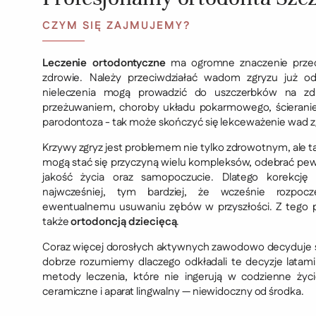
CZYM SIĘ ZAJMUJEMY?
Leczenie ortodontyczne
ma ogromne znaczenie przed
zdrowie. Należy przeciwdziałać wadom zgryzu już od
nieleczenia mogą prowadzić do uszczerbków na zdr
przeżuwaniem, choroby układu pokarmowego, ścierani
parodontoza - tak może skończyć się lekceważenie wad z
Krzywy zgryz jest problemem nie tylko zdrowotnym, ale 
mogą stać się przyczyną wielu kompleksów, odebrać pew
jakość życia oraz samopoczucie. Dlatego korekcję
najwcześniej, tym bardziej, że wcześnie rozpoc
ewentualnemu usuwaniu zębów w przyszłości. Z tego p
także
ortodoncją dziecięcą
.
Coraz więcej dorosłych aktywnych zawodowo decyduje si
dobrze rozumiemy dlaczego odkładali te decyzje latami
metody leczenia, które nie ingerują w codzienne życi
ceramiczne i aparat lingwalny — niewidoczny od środka.