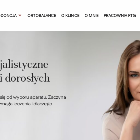
ODONCJA
ORTOBALANCE
O KLINICE
O MNIE
PRACOWNIA RTG
jalistyczne
 i dorosłych
się od wyboru aparatu. Zaczyna
maga leczenia i dlaczego.