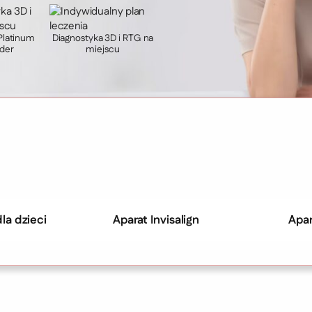
 Platinum
Diagnostyka 3D i RTG na
ider
miejscu
la dzieci
Aparat Invisalign
Apar