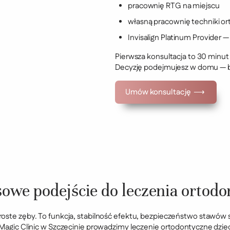
pracownię RTG na miejscu
własną pracownię techniki o
Invisalign Platinum Provider 
Pierwsza konsultacja to 30 minut
Decyzję podejmujesz w domu — be
Umów konsultację ⟶
we podejście do leczenia ortod
proste zęby. To funkcja, stabilność efektu, bezpieczeństwo staw
agic Clinic w Szczecinie prowadzimy leczenie ortodontyczne dziec