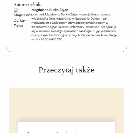
Autor artykułu
Magdalena Durka-Zając
dr n. med. Magdalena Durka-Zając — specjalista ortodonta,
właścicielka Orto Magic Clinic w Szczecinie. Doktor nauk
medycznych z wieloletnim doświadczeniem klinicznym w
leczeniu wad zgryzu u dzieci, młodzieży i dorosłych. Specjalizuje
się w leczeniu Invisalign, aparatach samoligaturujących Damon
oraz przypadkach ortognatycznych. Zapraszam na konsultację
— tel. +48 509 460 260.
Przeczytaj także