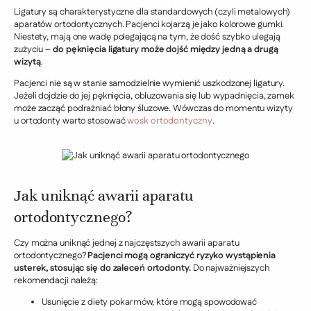
Ligatury są charakterystyczne dla standardowych (czyli metalowych)
aparatów ortodontycznych. Pacjenci kojarzą je jako kolorowe gumki.
Niestety, mają one wadę polegającą na tym, że dość szybko ulegają
zużyciu –
do pęknięcia ligatury może dojść między jedną a drugą
wizytą
.
Pacjenci nie są w stanie samodzielnie wymienić uszkodzonej ligatury.
Jeżeli dojdzie do jej pęknięcia, obluzowania się lub wypadnięcia, zamek
może zacząć podrażniać błony śluzowe. Wówczas do momentu wizyty
u ortodonty warto stosować
wosk ortodontyczny
.
Jak uniknąć awarii aparatu
ortodontycznego?
Czy można uniknąć jednej z najczęstszych awarii aparatu
ortodontycznego?
Pacjenci mogą ograniczyć ryzyko wystąpienia
usterek, stosując się do zaleceń ortodonty.
Do najważniejszych
rekomendacji należą:
Usunięcie z diety pokarmów, które mogą spowodować