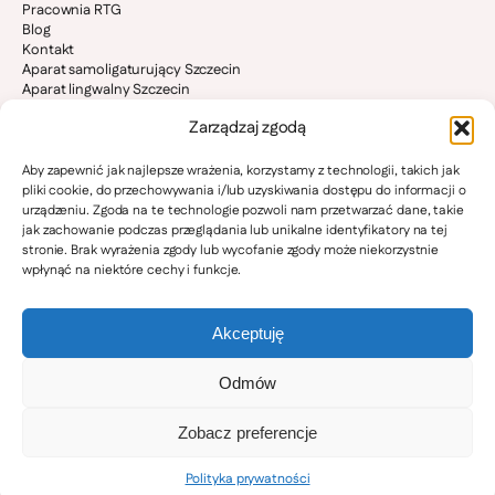
Pracownia RTG
Blog
Kontakt
Aparat samoligaturujący Szczecin
Aparat lingwalny Szczecin
Aparat stały Szczecin
Zarządzaj zgodą
Invisalign Szczecin
Ortodoncja dzieci Szczecin
Bruksizm i stawy skroniowo-żuchwowe
Aby zapewnić jak najlepsze wrażenia, korzystamy z technologii, takich jak
Ortodonta Stargard
pliki cookie, do przechowywania i/lub uzyskiwania dostępu do informacji o
Ortodonta Goleniów
urządzeniu. Zgoda na te technologie pozwoli nam przetwarzać dane, takie
Ortodonta Police
jak zachowanie podczas przeglądania lub unikalne identyfikatory na tej
Ortodonta Pyrzyce
stronie. Brak wyrażenia zgody lub wycofanie zgody może niekorzystnie
Ortodonta Gryfino
wpłynąć na niektóre cechy i funkcje.
Ortodonta Nowogard
Ortodonta Kamień Pomorski
Ortodonta Świnoujście
Akceptuję
Odmów
Polityka prywatności
Zobacz preferencje
Copyright 2009-2026 | orto-magic.eu
Za pozycjonowanie odpowiada najlepsza agencja SEO:
Pozycjonowanie stron
Polityka prywatności