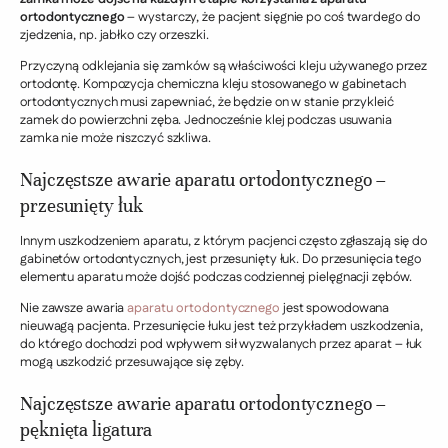
ortodontycznego
– wystarczy, że pacjent sięgnie po coś twardego do
zjedzenia, np. jabłko czy orzeszki.
Przyczyną odklejania się zamków są właściwości kleju używanego przez
ortodontę. Kompozycja chemiczna kleju stosowanego w gabinetach
ortodontycznych musi zapewniać, że będzie on w stanie przykleić
zamek do powierzchni zęba. Jednocześnie klej podczas usuwania
zamka nie może niszczyć szkliwa.
Najczęstsze awarie aparatu ortodontycznego –
przesunięty łuk
Innym uszkodzeniem aparatu, z którym pacjenci często zgłaszają się do
gabinetów ortodontycznych, jest przesunięty łuk. Do przesunięcia tego
elementu aparatu może dojść podczas codziennej pielęgnacji zębów.
Nie zawsze awaria
aparatu ortodontycznego
jest spowodowana
nieuwagą pacjenta. Przesunięcie łuku jest też przykładem uszkodzenia,
do którego dochodzi pod wpływem sił wyzwalanych przez aparat – łuk
mogą uszkodzić przesuwające się zęby.
Najczęstsze awarie aparatu ortodontycznego –
pęknięta ligatura