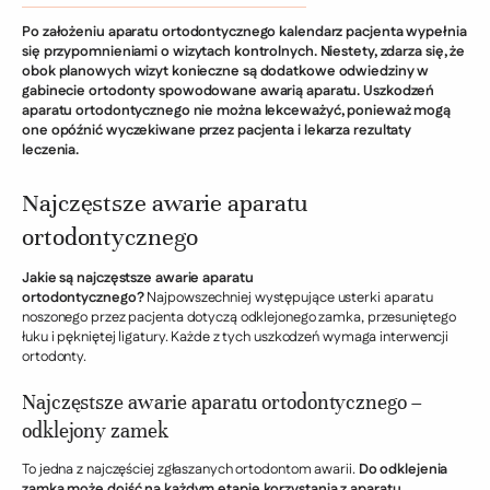
Po założeniu aparatu ortodontycznego kalendarz pacjenta wypełnia
się przypomnieniami o wizytach kontrolnych. Niestety, zdarza się, że
obok planowych wizyt konieczne są dodatkowe odwiedziny w
gabinecie ortodonty spowodowane awarią aparatu. Uszkodzeń
aparatu ortodontycznego nie można lekceważyć, ponieważ mogą
one opóźnić wyczekiwane przez pacjenta i lekarza rezultaty
leczenia.
Najczęstsze awarie aparatu
ortodontycznego
Jakie są najczęstsze awarie aparatu
ortodontycznego?
Najpowszechniej występujące usterki aparatu
noszonego przez pacjenta dotyczą odklejonego zamka, przesuniętego
łuku i pękniętej ligatury. Każde z tych uszkodzeń wymaga interwencji
ortodonty.
Najczęstsze awarie aparatu ortodontycznego –
odklejony zamek
To jedna z najczęściej zgłaszanych ortodontom awarii.
Do odklejenia
zamka może dojść na każdym etapie korzystania z aparatu