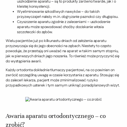
uszkodzenie aparatu – są to produkty zarówno twarde, jak i o
kleistej konsystencji.
Wyeliminowanie szkodliwych nawyków – do takich
przyzwyczajeń należy m.in. obgryzanie paznokci czy długopisu.
Czyszczenie aparatu zgodnie z zaleceniami – uszkodzenie
aparatu może spowodować choćby dociskanie włosia
szczoteczki do zębów.
Wielu pacjentów już po kilkunastu dniach od założenia aparatu
przyzwyczaja się do jego obecności na zębach. Niestety to często
powoduje, że przestają oni uważać na aparat w takim samym stopniu,
jak w pierwszych dniach jego noszenia. To również może przyczynić się
do wystąpienia awarii.
Każdy ortodonta dokładnie tłumaczy pacjentowi, na co powinien on
zwrócić szczególną uwagę w czasie korzystania z aparatu. Stosując się
do zaleceń lekarza, pacjent może zminimalizować ryzyko
przypadkowych usterek i tym samym uniknąć ponadplanowych wizyt.
Awaria aparatu ortodontycznego – co
zrobić?