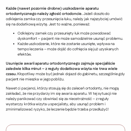
Każde (nawet pozornie drobne) uszkodzenie aparatu
ortodontycznego należy zgłosić ortodoncie.
Jeżeli doszło do
odklejenia zamka czy przesunięcia łuku, należy jak najszybciej umówić
się na dodatkową wizytę. Jest to ważne, ponieważ:
Odklejony zamek czy przesunięty łuk może powodować
dyskomfort – pacjent nie może samodzielnie usunąć problemu.
Każde uszkodzenie, które nie zostanie usunięte, wpływa na
tempo leczenia – może dojść do cofnięcia się już uzyskanych
efektów.
Usunięcie awarii aparatu ortodontycznego zajmuje specjaliście
zaledwie kilka minut – z reguły dodatkowa wizyta nie trwa wiele
czasu.
Kłopotliwy może być jednak dojazd do gabinetu, szczególnie gdy
pacjent nie mieszka w jego pobliżu.
Nawet ci pacjenci, którzy stosują się do zaleceń ortodonty, nie mogą
zakładać, że nie przydarzy im się awaria aparatu. W tej sytuacji nie
należy panikować czy obwiniać się za nieostrożność – z reguły
wystarczy krótka wizyta u specjalisty, aby usunąć problem i
zminimalizować ryzyko, że leczenie będzie trzeba przedłużyć!