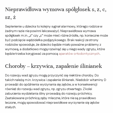
Nieprawidłowa wymowa spółgłosek s, z, c,
sz, ż
Seplenienie u dziecka to kolejny sygnał alarmowy, którego rodzice w
żadnym razie nie powinni lekceważyć. Nieprawidłowa wymowa
spółgłosek m.in. „z” czy „c” może mieć różne źródła, np. konieczne może
być podcięcie wędzidełka podjęzykowego. Brak reakcji ze strony
rodziców spowoduje, że dziecko będzie miało poważne problemy z
wymową, a dodatkowo mogą rozwinąć się u niego wady zgryzu, które
będzie trzeba korygować za pomocą
aparatów ortodontycznych
.
Choroby – krzywica, zapalenie ślinianek
Do rozwoju wad zgryzu mogą przyczynić się niektóre choroby. Do
takich należą m.in. krzywica i zapalenie ślinianek. Niedobór witaminy D
prowadzi do opóźnienia wyrzynania się zębów, a w konsekwencji
również do rozwoju wad zgryzu, np. zgryzu otwartego. Z kolei
zaburzenia wydzielania śliny prowadzą do rozwoju próchnicy.
Zaatakowane próchnicą zęby mleczne, które nie są prawidłowo
leczone, mogą spowodować nieprawidłowe wyrzynanie się zębów
stałych.