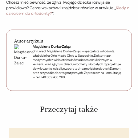
Chcesz mieć pewność, że zgryz Twojego dziecka rozwija się
prawidłowo? Cenne wskazówki znajdziesz również w artykule „
Kiedy z
dzieckiem do ortodonty?
”.
Autor artykułu
Magdalena Durka-Zając
dr n. med. Magdalena Durka-Zając — specjalista ortodonta,
właścicielka Orto Magic Clinic w Szczecinie. Doktor nauk
medycznych z wieloletnim doświadczeniem klinicznym w
leczeniu wad zgryzu u dzieci, młodzieży i dorosłych. Specjalizuje
się w leczeniu Invisalign, aparatach samoligaturujących Damon
oraz przypadkach ortognatycznych. Zapraszam na konsultację
— tel. +48 509 460 260.
Przeczytaj także