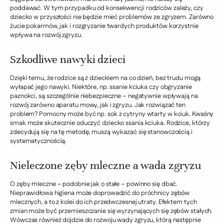
poddawać. W tym przypadku od konsekwencji rodziców zależy, czy
dziecko w przyszłości nie będzie mieć problemów ze zgryzem. Zarówno
żucie pokarmów, jak i rozgryzanie twardych produktów korzystnie
wpływa na rozwój zgryzu.
Szkodliwe nawyki dzieci
Dzięki temu, że rodzice są z dzieckiem na co dzień, bez trudu mogą
wyłapać jego nawyki. Niektóre, np. ssanie kciuka czy obgryzanie
paznokci, są szczególnie niebezpieczne – negatywnie wpływają na
rozwój zarówno aparatu mowy, jak i zgryzu. Jak rozwiązać ten
problem? Pomocny może być np. sok z cytryny wtarty w kciuk. Kwaśny
smak może skutecznie oduczyć dziecko ssania kciuka. Rodzice, którzy
zdecydują się na tę metodę, muszą wykazać się stanowczością i
systematycznością.
Nieleczone zęby mleczne a wada zgryzu
O zęby mleczne – podobnie jak o stałe – powinno się dbać.
Nieprawidłowa higiena może doprowadzić do próchnicy zębów
mlecznych, a to z kolei do ich przedwczesnej utraty. Efektem tych
zmian może być przemieszczanie się wyrzynających się zębów stałych.
Wówczas również dojdzie do rozwoju wady zgryzu, którą następnie