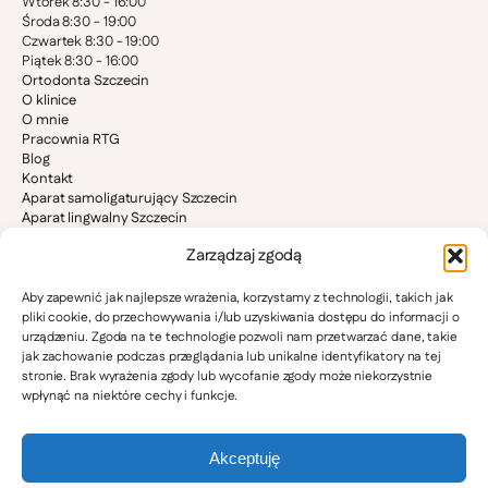
Wtorek 8:30 - 16:00
Środa 8:30 - 19:00
Czwartek 8:30 - 19:00
Piątek 8:30 - 16:00
Ortodonta Szczecin
O klinice
O mnie
Pracownia RTG
Blog
Kontakt
Aparat samoligaturujący Szczecin
Aparat lingwalny Szczecin
Aparat stały Szczecin
Zarządzaj zgodą
Invisalign Szczecin
Ortodoncja dzieci Szczecin
Bruksizm i stawy skroniowo-żuchwowe
Aby zapewnić jak najlepsze wrażenia, korzystamy z technologii, takich jak
Ortodonta Stargard
pliki cookie, do przechowywania i/lub uzyskiwania dostępu do informacji o
Ortodonta Goleniów
urządzeniu. Zgoda na te technologie pozwoli nam przetwarzać dane, takie
Ortodonta Police
jak zachowanie podczas przeglądania lub unikalne identyfikatory na tej
Ortodonta Pyrzyce
stronie. Brak wyrażenia zgody lub wycofanie zgody może niekorzystnie
Ortodonta Gryfino
wpłynąć na niektóre cechy i funkcje.
Ortodonta Nowogard
Ortodonta Kamień Pomorski
Ortodonta Świnoujście
Akceptuję