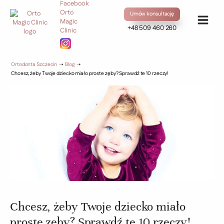
Umów konsultację
+48 509 460 260
Ortodonta Szczecin
➝
Blog
➝
Chcesz, żeby Twoje dziecko miało proste zęby? Sprawdź te 10 rzeczy!
Chcesz, żeby Twoje dziecko miało
proste zęby? Sprawdź te 10 rzeczy!