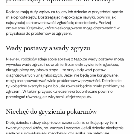
Rodzice mają duży wpływ na to, czy ich dziecko w przyszłości będzie
miało proste zęby. Dostrzegając niepokojące nawyki, powinni jak
najszybciej zainterweniować i zgłosić się do ortodonty. Poniżej
omawiamy 10 zjawisk, które nieskorygowane mogą doprowadzić w
przyszłości do problemów ze zgryzem.
Wady postawy a wady zgryzu
Niewielu rodziców zdaje sobie sprawę z tego, że wady postawy mogą
wywołać wady zgryzu i odwrotnie. Boczne skrzywienie kręgosłupa,
okrągłe plecy czy płaska stopa – to przykłady wad postaw
diagnozowanych u najmłodszych. Jeżeli nie będą one korygowane,
mogą one spowodować wiele problemów w przyszłości. Dziecko nie
tylko będzie skarżyło się na ból, ale również będzie miało problemy ze
zgryzem. W takim przypadku leczenie ortodontyczne powinno
przebiegać równolegle z wizytami u fizjoterapeuty.
Niechęć do gryzienia pokarmów
Dietę dziecka należy stopniowo rozszerzać, nie unikając przy tym
twardych produktów, np. warzyw i owoców. Jeżeli dziecko niechętnie
sięga po surowe kawałki marchewki czy jabłka, nie należy się