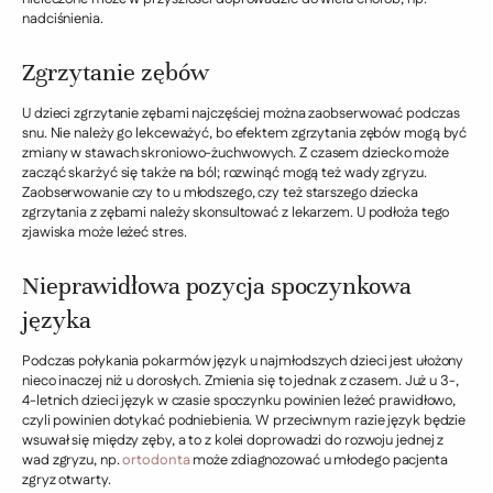
nadciśnienia.
Zgrzytanie zębów
U dzieci zgrzytanie zębami najczęściej można zaobserwować podczas
snu. Nie należy go lekceważyć, bo efektem zgrzytania zębów mogą być
zmiany w stawach skroniowo-żuchwowych. Z czasem dziecko może
zacząć skarżyć się także na ból; rozwinąć mogą też wady zgryzu.
Zaobserwowanie czy to u młodszego, czy też starszego dziecka
zgrzytania z zębami należy skonsultować z lekarzem. U podłoża tego
zjawiska może leżeć stres.
Nieprawidłowa pozycja spoczynkowa
języka
Podczas połykania pokarmów język u najmłodszych dzieci jest ułożony
nieco inaczej niż u dorosłych. Zmienia się to jednak z czasem. Już u 3-,
4-letnich dzieci język w czasie spoczynku powinien leżeć prawidłowo,
czyli powinien dotykać podniebienia. W przeciwnym razie język będzie
wsuwał się między zęby, a to z kolei doprowadzi do rozwoju jednej z
wad zgryzu, np.
ortodonta
może zdiagnozować u młodego pacjenta
zgryz otwarty.