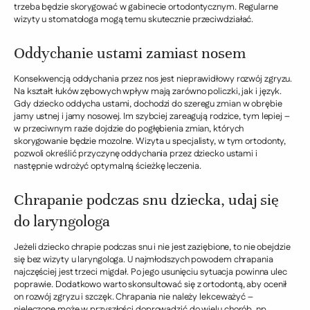
trzeba będzie skorygować w gabinecie ortodontycznym. Regularne
wizyty u stomatologa mogą temu skutecznie przeciwdziałać.
Oddychanie ustami zamiast nosem
Konsekwencją oddychania przez nos jest nieprawidłowy rozwój zgryzu.
Na kształt łuków zębowych wpływ mają zarówno policzki, jak i język.
Gdy dziecko oddycha ustami, dochodzi do szeregu zmian w obrębie
jamy ustnej i jamy nosowej. Im szybciej zareagują rodzice, tym lepiej –
w przeciwnym razie dojdzie do pogłębienia zmian, których
skorygowanie będzie mozolne. Wizyta u specjalisty, w tym ortodonty,
pozwoli określić przyczynę oddychania przez dziecko ustami i
następnie wdrożyć optymalną ścieżkę leczenia.
Chrapanie podczas snu dziecka, udaj się
do laryngologa
Jeżeli dziecko chrapie podczas snu i nie jest zaziębione, to nie obejdzie
się bez wizyty u laryngologa. U najmłodszych powodem chrapania
najczęściej jest trzeci migdał. Po jego usunięciu sytuacja powinna ulec
poprawie. Dodatkowo warto skonsultować się z ortodontą, aby ocenił
on rozwój zgryzu i szczęk. Chrapania nie należy lekceważyć –
nieleczone może w przyszłości doprowadzić do wielu chorób, np.