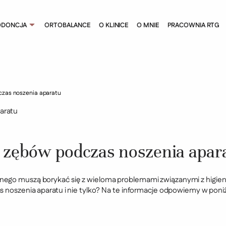
ODONCJA
ORTOBALANCE
O KLINICE
O MNIE
PRACOWNIA RTG
czas noszenia aparatu
ę zębów podczas noszenia apar
nego muszą borykać się z wieloma problemami związanymi z higieną
as noszenia aparatu i nie tylko? Na te informacje odpowiemy w poni