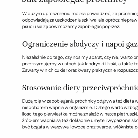
W dużym uproszczeniu można powiedzieć, że próchnicę 
odpowiadają za uszkodzenia szkliwa, ale oprócz nieprawi
psuciu się zębów możemy zapobiegać poprzez:
Ograniczenie słodyczy i napoi g
Niezależnie od tego, czy nosimy aparat, czy nie, warto 
przetrzymujemy w ustach, jak landrynki i lizaki, a także 
Zawarty w nich cukier oraz kwasy praktycznie rozpuszcza
Stosowanie diety przeciwpróchni
Dużą rolę w zapobieganiu próchnicy odgrywa też dieta w 
niedoborem wapnia w organizmie. Dlatego warto wzbogaci
ilości tego pierwiastka można znaleźć w natce pietrusz
źródłem wapnia są też dokładnie umyte i wyparzone sko
być bogata w warzywa i owoce oraz twarde, włókniste p