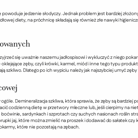
powoduje jedzenie słodyczy. Jednak problem jest bardziej złożon
dłowej diety, na próchnicę składają się również złe nawyki higienic
azowanych
przyjrzeć się uważnie naszemu jadłospisowi i wykluczyć z niego pok
te oklejające zęby, czyli krówki, karmel, miód i inne tego typu prod
ją szkliwo. Dlatego po ich wypiciu należy jak najszybciej umyć zęb
cowej
ogóle. Demineralizacja szkliwa, która sprawia, że zęby są bardzie
ć codzienną dietę w przetwory mleczne lub, jeśli cierpimy na niet
ki, boćwinie, sardynkach i szprotach czy suchych nasionach roślin
rupki jaj, które można zmielić na proszek i dodawać do sałatek cz
okarmy, które nie pozostają na zębach.