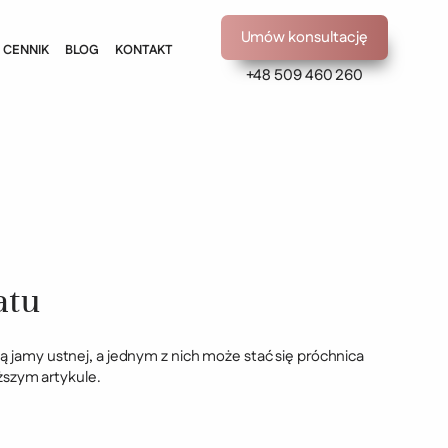
Umów konsultację
CENNIK
BLOG
KONTAKT
+48 509 460 260
atu
 jamy ustnej, a jednym z nich może stać się próchnica
ższym artykule.