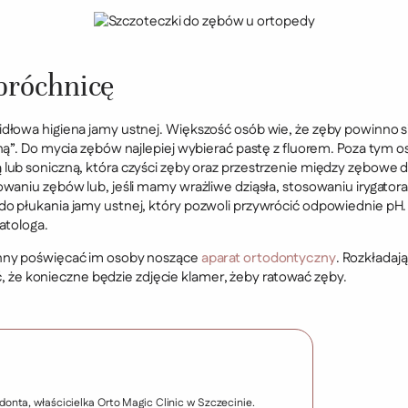
 próchnicę
dłowa higiena jamy ustnej. Większość osób wie, że zęby powinno si
ną”. Do mycia zębów najlepiej wybierać pastę z fluorem. Poza tym o
ub soniczną, która czyści zęby oraz przestrzenie między zębowe du
owaniu zębów lub, jeśli mamy wrażliwe dziąsła, stosowaniu irygato
o płukania jamy ustnej, który pozwoli przywrócić odpowiednie pH.
atologa.
inny poświęcać im osoby noszące
aparat ortodontyczny
. Rozkładaj
ać, że konieczne będzie zdjęcie klamer, żeby ratować zęby.
donta, właścicielka Orto Magic Clinic w Szczecinie.