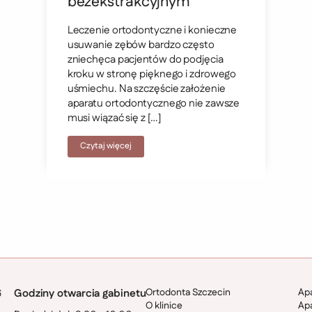
bezekstrakcyjnym
Leczenie ortodontyczne i konieczne
usuwanie zębów bardzo często
zniechęca pacjentów do podjęcia
kroku w stronę pięknego i zdrowego
uśmiechu. Na szczęście założenie
aparatu ortodontycznego nie zawsze
musi wiązać się z […]
Czytaj więcej
Ortodonta Szczecin
Apa
Godziny otwarcia gabinetu
O klinice
Apa