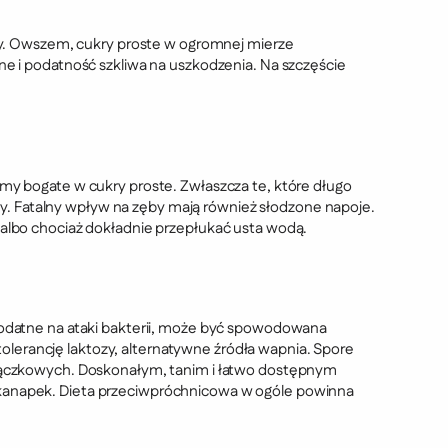
y. Owszem, cukry proste w ogromnej mierze
zne i podatność szkliwa na uszkodzenia. Na szczęście
army bogate w cukry proste. Zwłaszcza te, które długo
ukty. Fatalny wpływ na zęby mają również słodzone napoje.
y albo chociaż dokładnie przepłukać usta wodą.
j podatne na ataki bakterii, może być spowodowana
olerancję laktozy, alternatywne źródła wapnia. Spore
 strączkowych. Doskonałym, tanim i łatwo dostępnym
y kanapek. Dieta przeciwpróchnicowa w ogóle powinna