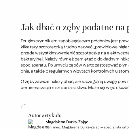
Jak dbać o zęby podatne na
Drugim czynnikiem zapobiegającym próchnicy jest prawi
kilka razy szczoteczką trudno nazwać „prawidłową higie
przede wszystkim wymienić szczoteczkę na elektryczną l
bakteryjnej. Należy również pamiętać o dokładnym nitk
spod aparatu. Po umyciu zębów warto zastosować płyn d
dnia, a także o regularnych wizytach kontrolnych u stom
O zęby zawsze należy dbać, ale szczególną uwagę pow
demineralizacji i niszczenia szkliwa. Może się więc okaz
Autor artykułu
Magdalena Durka-Zając
dr n. med. Magdalena Durka-Zając — specjalista orto