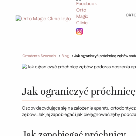
ORT
Ortodonta Szczecin
➝
Blog
➝
Jak ograniczyć próchnicę zębów pod
Jak ograniczyć próchnic
Osoby decydujące się na założenie aparatu ortodontycz
zębów. Jak jej zapobiegać i jak pielęgnować zęby podcz
Jak zapobiegać próchnicy