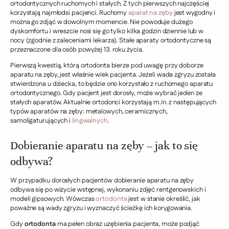
ortodontycznych ruchomych i stałych. Z tych pierwszych najczęściej
korzystają najmłodsi pacjenci. Ruchomy
aparat na zęby
jest wygodny i
można go zdjąć w dowolnym momencie. Nie powoduje dużego
dyskomfortu i wreszcie nosi się go tylko kilka godzin dziennie lub w
nocy (zgodnie z zaleceniami lekarza). Stałe aparaty ortodontyczne są
przeznaczone dla osób powyżej 13. roku życia.
Pierwszą kwestią, którą ortodonta bierze pod uwagę przy doborze
aparatu na zęby, jest właśnie wiek pacjenta. Jeżeli wada zgryzu została
stwierdzona u dziecka, to będzie ono korzystało z ruchomego aparatu
ortodontycznego. Gdy pacjent jest dorosły, może wybrać jeden ze
stałych aparatów. Aktualnie ortodonci korzystają m.in. z następujących
typów aparatów na zęby: metalowych, ceramicznych,
samoligaturujących i
lingwalnych
.
Dobieranie aparatu na zęby – jak to się
odbywa?
W przypadku dorosłych pacjentów dobieranie aparatu na zęby
odbywa się po wizycie wstępnej, wykonaniu zdjęć rentgenowskich i
modeli gipsowych. Wówczas
ortodonta
jest w stanie określić, jak
poważne są wady zgryzu i wyznaczyć ścieżkę ich korygowania.
Gdy
ortodonta
ma pełen obraz uzębienia pacjenta, może podjąć