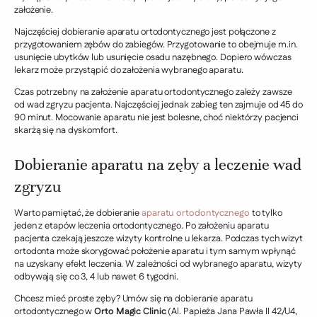
założenie.
Najczęściej dobieranie aparatu ortodontycznego jest połączone z
przygotowaniem zębów do zabiegów. Przygotowanie to obejmuje m.in.
usunięcie ubytków lub usunięcie osadu nazębnego. Dopiero wówczas
lekarz może przystąpić do założenia wybranego aparatu.
Czas potrzebny na założenie aparatu ortodontycznego zależy zawsze
od wad zgryzu pacjenta. Najczęściej jednak zabieg ten zajmuje od 45 do
90 minut. Mocowanie aparatu nie jest bolesne, choć niektórzy pacjenci
skarżą się na dyskomfort.
Dobieranie aparatu na zęby a leczenie wad
zgryzu
Warto pamiętać, że dobieranie
aparatu ortodontycznego
to tylko
jeden z etapów leczenia ortodontycznego. Po założeniu aparatu
pacjenta czekają jeszcze wizyty kontrolne u lekarza. Podczas tych wizyt
ortodonta może skorygować położenie aparatu i tym samym wpłynąć
na uzyskany efekt leczenia. W zależności od wybranego aparatu, wizyty
odbywają się co 3, 4 lub nawet 6 tygodni.
Chcesz mieć proste zęby? Umów się na dobieranie aparatu
ortodontycznego w
Orto Magic Clinic
(Al. Papieża Jana Pawła II 42/U4,