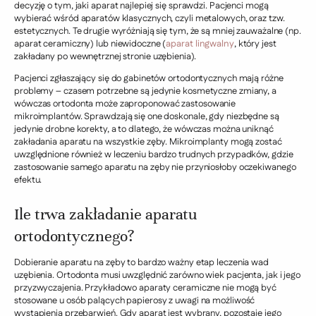
decyzję o tym, jaki aparat najlepiej się sprawdzi. Pacjenci mogą
wybierać wśród aparatów klasycznych, czyli metalowych, oraz tzw.
estetycznych. Te drugie wyróżniają się tym, że są mniej zauważalne (np.
aparat ceramiczny) lub niewidoczne (
aparat lingwalny
, który jest
zakładany po wewnętrznej stronie uzębienia).
Pacjenci zgłaszający się do gabinetów ortodontycznych mają różne
problemy – czasem potrzebne są jedynie kosmetyczne zmiany, a
wówczas ortodonta może zaproponować zastosowanie
mikroimplantów. Sprawdzają się one doskonale, gdy niezbędne są
jedynie drobne korekty, a to dlatego, że wówczas można uniknąć
zakładania aparatu na wszystkie zęby. Mikroimplanty mogą zostać
uwzględnione również w leczeniu bardzo trudnych przypadków, gdzie
zastosowanie samego aparatu na zęby nie przyniosłoby oczekiwanego
efektu.
Ile trwa zakładanie aparatu
ortodontycznego?
Dobieranie aparatu na zęby to bardzo ważny etap leczenia wad
uzębienia. Ortodonta musi uwzględnić zarówno wiek pacjenta, jak i jego
przyzwyczajenia. Przykładowo aparaty ceramiczne nie mogą być
stosowane u osób palących papierosy z uwagi na możliwość
wystąpienia przebarwień. Gdy aparat jest wybrany, pozostaje jego