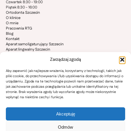
Czwartek 8:30 - 19:00
Piątek 8:30 - 16:00
Ortodonta Szczecin
O klinice
O mnie
Pracownia RTG
Blog
Kontakt
Aparat samoligaturujący Szczecin
Aparat lingwalny Szczecin
Aparat stały Szczecin
Zarządzaj zgodą
Invisalign Szczecin
Ortodoncja dzieci Szczecin
Bruksizm i stawy skroniowo-żuchwowe
Aby zapewnić jak najlepsze wrażenia, korzystamy z technologii, takich jak
Ortodonta Stargard
pliki cookie, do przechowywania i/lub uzyskiwania dostępu do informacji o
Ortodonta Goleniów
urządzeniu. Zgoda na te technologie pozwoli nam przetwarzać dane, takie
Ortodonta Police
jak zachowanie podczas przeglądania lub unikalne identyfikatory na tej
Ortodonta Pyrzyce
stronie. Brak wyrażenia zgody lub wycofanie zgody może niekorzystnie
Ortodonta Gryfino
wpłynąć na niektóre cechy i funkcje.
Ortodonta Nowogard
Ortodonta Kamień Pomorski
Ortodonta Świnoujście
Akceptuję
Odmów