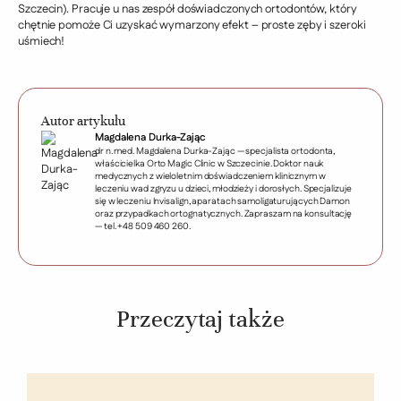
Szczecin). Pracuje u nas zespół doświadczonych ortodontów, który
chętnie pomoże Ci uzyskać wymarzony efekt – proste zęby i szeroki
uśmiech!
Autor artykułu
Magdalena Durka-Zając
dr n. med. Magdalena Durka-Zając — specjalista ortodonta,
właścicielka Orto Magic Clinic w Szczecinie. Doktor nauk
medycznych z wieloletnim doświadczeniem klinicznym w
leczeniu wad zgryzu u dzieci, młodzieży i dorosłych. Specjalizuje
się w leczeniu Invisalign, aparatach samoligaturujących Damon
oraz przypadkach ortognatycznych. Zapraszam na konsultację
— tel. +48 509 460 260.
Przeczytaj także