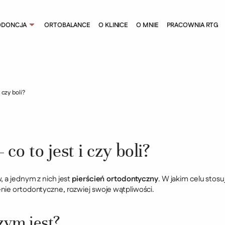
ODONCJA
ORTOBALANCE
O KLINICE
O MNIE
PRACOWNIA RTG
 czy boli?
co to jest i czy boli?
, a jednym z nich jest
pierścień ortodontyczny
. W jakim celu stos
nie ortodontyczne, rozwiej swoje wątpliwości.
zym jest?