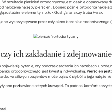
 W rezultacie pierścień ortodontyczny jest idealnie dopasowany d
od nałożenia na zęby pierścieni. Dopiero później ortodonta nakleja z
 zostać inne elementy, np. łuk Goshgariana czy śruba Hyrax.
 są one wykorzystywane przez cały okres leczenia ortodontycznego (
 czy ich zakładanie i zdejmowanie
o pojawia się pytanie, czy podczas osadzania ich na zębach lub zde
aratu ortodontycznego, jest kwestią indywidualną.
Pierścień jes
ardzo wrażliwych pacjentów może pojawić się ból, a jego natężeni
były one pozbawione ostrych krawędzi. To podnosi komfort korzysta
stał.