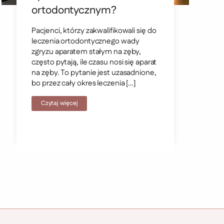
ortodontycznym?
Pacjenci, którzy zakwalifikowali się do
leczenia ortodontycznego wady
zgryzu aparatem stałym na zęby,
często pytają, ile czasu nosi się aparat
na zęby. To pytanie jest uzasadnione,
bo przez cały okres leczenia […]
Czytaj więcej