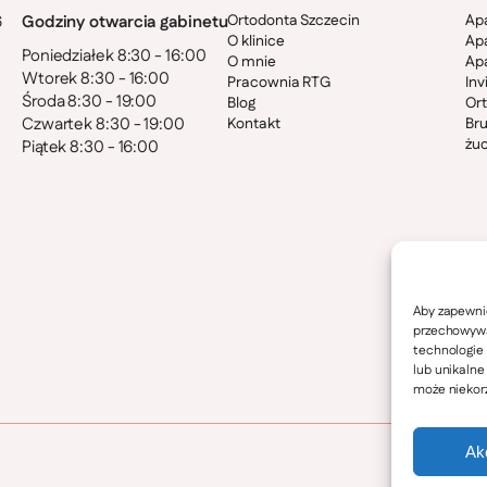
Ortodonta Szczecin
Apa
Godziny otwarcia gabinetu
O klinice
Apa
Poniedziałek 8:30 - 16:00
O mnie
Apa
Wtorek 8:30 - 16:00
Pracownia RTG
Inv
Środa 8:30 - 19:00
Blog
Ort
Czwartek 8:30 - 19:00
Kontakt
Bru
żu
Piątek 8:30 - 16:00
Aby zapewnić
przechowywan
technologie
lub unikalne
może niekorz
Ak