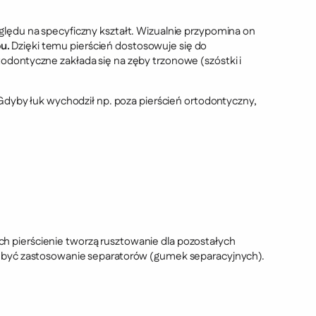
ględu na specyficzny kształt. Wizualnie przypomina on
u.
Dzięki temu pierścień dostosowuje się do
odontyczne zakłada się na zęby trzonowe (szóstki i
 Gdyby łuk wychodził np. poza pierścień ortodontyczny,
ch pierścienie tworzą rusztowanie dla pozostałych
że być zastosowanie separatorów (gumek separacyjnych).