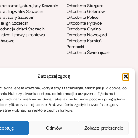
rat samoligaturujący Szczecin
Ortodonta Stargard
rat lingwalny Szczecin
Ortodonta Goleniów
rat stały Szczecin
Ortodonta Police
isalign Szczecin
Ortodonta Pyrzyce
odoncja dzieci Szczecin
Ortodonta Gryfino
ksizm i stawy skroniowo-
Ortodonta Nowogard
chwowe
Ortodonta Kamień
Pomorski
Ortodonta Świnoujście
Zarządzaj zgodą
 jak najlepsze wrażenia, korzystamy z technologii, takich jak pliki cookie, do
ia i/lub uzyskiwania dostępu do informacji o urządzeniu. Zgoda na te
 pozwoli nam przetwarzać dane, takie jak zachowanie podczas przeglądania
 identyfikatory na tej stronie. Brak wyrażenia zgody lub wycofanie zgody
ystnie wpłynąć na niektóre cechy i funkcje.
ceptuję
Odmów
Zobacz preferencje
Polityka prywatności