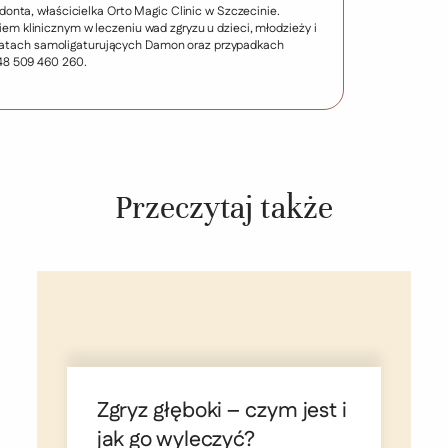
donta, właścicielka Orto Magic Clinic w Szczecinie.
m klinicznym w leczeniu wad zgryzu u dzieci, młodzieży i
aparatach samoligaturujących Damon oraz przypadkach
48 509 460 260.
Przeczytaj także
Zgryz głęboki – czym jest i
jak go wyleczyć?