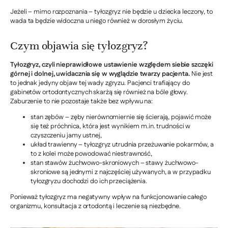
Jeżeli – mimo rozpoznania – tyłozgryz nie będzie u dziecka leczony, to
wada ta będzie widoczna u niego również w dorosłym życiu.
Czym objawia się tyłozgryz?
Tyłozgryz, czyli nieprawidłowe ustawienie względem siebie szczęki
górnej i dolnej, uwidacznia się w wyglądzie twarzy pacjenta.
Nie jest
to jednak jedyny objaw tej wady zgryzu. Pacjenci trafiający do
gabinetów ortodontycznych skarżą się również na bóle głowy.
Zaburzenie to nie pozostaje także bez wpływu na:
stan zębów – zęby nierównomiernie się ścierają, pojawić może
się też próchnica, która jest wynikiem m.in. trudności w
czyszczeniu jamy ustnej,
układ trawienny – tyłozgryz utrudnia przeżuwanie pokarmów, a
to z kolei może powodować niestrawność,
stan stawów żuchwowo-skroniowych – stawy żuchwowo-
skroniowe są jednymi z najczęściej używanych, a w przypadku
tyłozgryzu dochodzi do ich przeciążenia.
Ponieważ tyłozgryz ma negatywny wpływ na funkcjonowanie całego
organizmu, konsultacja z ortodontą i leczenie są niezbędne.