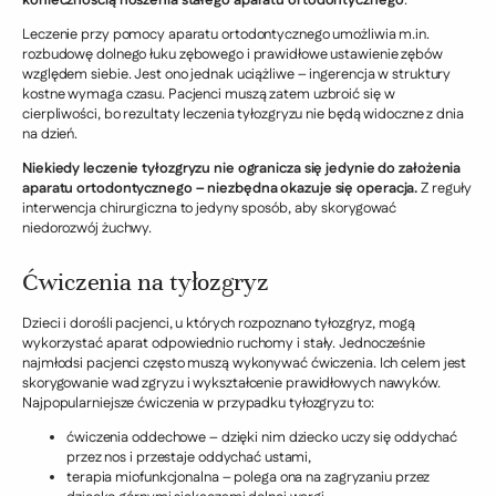
koniecznością noszenia stałego aparatu ortodontycznego
.
Leczenie przy pomocy aparatu ortodontycznego umożliwia m.in.
rozbudowę dolnego łuku zębowego i prawidłowe ustawienie zębów
względem siebie. Jest ono jednak uciążliwe – ingerencja w struktury
kostne wymaga czasu. Pacjenci muszą zatem uzbroić się w
cierpliwości, bo rezultaty leczenia tyłozgryzu nie będą widoczne z dnia
na dzień.
Niekiedy leczenie tyłozgryzu nie ogranicza się jedynie do założenia
aparatu ortodontycznego – niezbędna okazuje się operacja.
Z reguły
interwencja chirurgiczna to jedyny sposób, aby skorygować
niedorozwój żuchwy.
Ćwiczenia na tyłozgryz
Dzieci i dorośli pacjenci, u których rozpoznano tyłozgryz, mogą
wykorzystać aparat odpowiednio ruchomy i stały. Jednocześnie
najmłodsi pacjenci często muszą wykonywać ćwiczenia. Ich celem jest
skorygowanie wad zgryzu i wykształcenie prawidłowych nawyków.
Najpopularniejsze ćwiczenia w przypadku tyłozgryzu to:
ćwiczenia oddechowe – dzięki nim dziecko uczy się oddychać
przez nos i przestaje oddychać ustami,
terapia miofunkcjonalna – polega ona na zagryzaniu przez