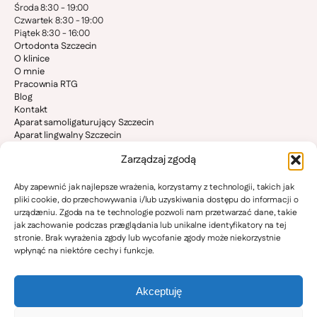
Środa 8:30 - 19:00
Czwartek 8:30 - 19:00
Piątek 8:30 - 16:00
Ortodonta Szczecin
O klinice
O mnie
Pracownia RTG
Blog
Kontakt
Aparat samoligaturujący Szczecin
Aparat lingwalny Szczecin
Aparat stały Szczecin
Zarządzaj zgodą
Invisalign Szczecin
Ortodoncja dzieci Szczecin
Bruksizm i stawy skroniowo-żuchwowe
Aby zapewnić jak najlepsze wrażenia, korzystamy z technologii, takich jak
Ortodonta Stargard
pliki cookie, do przechowywania i/lub uzyskiwania dostępu do informacji o
Ortodonta Goleniów
urządzeniu. Zgoda na te technologie pozwoli nam przetwarzać dane, takie
Ortodonta Police
jak zachowanie podczas przeglądania lub unikalne identyfikatory na tej
Ortodonta Pyrzyce
stronie. Brak wyrażenia zgody lub wycofanie zgody może niekorzystnie
Ortodonta Gryfino
wpłynąć na niektóre cechy i funkcje.
Ortodonta Nowogard
Ortodonta Kamień Pomorski
Ortodonta Świnoujście
Akceptuję