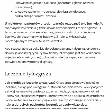
ustawione są jedynie siekacze (pozostałe zęby są ułożone
prawidłowo),
tyłozgryz rzekomy – dochodzi do nieprawidłowego,
nadmiernego rozrostu szczęki.
U niektórych pacjentów ortodonta może rozpoznać tyłożuchwie.
W
medycynie wyróżnia się tyłożuchwie czynnościowe i morfologiczne. O
tym pierwszym mówi się wówczas, gdy dochodzi do cofnięcia się
żuchwy, ale bez zmian w jej budowie. Z kolei w tyłożuchwiu
morfologicznym zmiany te są zauważalne.
Aby rozpoznać u dziecka lub dorosłego pacjenta tyłozgryz, ortodonta
dokonuje analizy zgryzu i rysów twarzy. Niezbędne jest też wykonanie
zdjęcia cefalometrycznego, chociaż w wielu przypadkach jedynie
potwierdza ono wstępną diagnozę.
Leczenie tyłozgryzu
Jak przebiega leczenie tyłozgryzu?
Ortodonta opracowuje ścieżkę
leczenia, biorąc pod uwagę m.in. stopień nasilenia wady i wiek pacjenta.
Łatwiej wyleczyć tę wadę zgryzu u najmłodszych pacjentów – układ
kostny nie jest jeszcze w pełni ukształtowany, a to sprawia, że ortodonta
może skutecznie zapobiec pogłębieniu się rozpoznanego schorzenia. Z
kolei
u dorosłych pacjentów leczenie z reguły wiąże się z