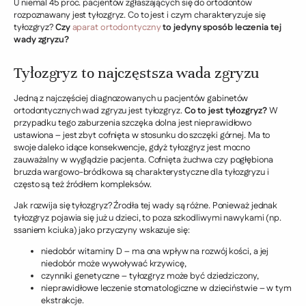
U niemal 45 proc. pacjentów zgłaszających się do ortodontów
rozpoznawany jest tyłozgryz. Co to jest i czym charakteryzuje się
tyłozgryz?
Czy
aparat ortodontyczny
to jedyny sposób leczenia tej
wady zgryzu?
Tyłozgryz to najczęstsza wada zgryzu
Jedną z najczęściej diagnozowanych u pacjentów gabinetów
ortodontycznych wad zgryzu jest tyłozgryz.
Co to jest tyłozgryz?
W
przypadku tego zaburzenia szczęka dolna jest nieprawidłowo
ustawiona – jest zbyt cofnięta w stosunku do szczęki górnej. Ma to
swoje daleko idące konsekwencje, gdyż tyłozgryz jest mocno
zauważalny w wyglądzie pacjenta. Cofnięta żuchwa czy pogłębiona
bruzda wargowo-bródkowa są charakterystyczne dla tyłozgryzu i
często są też źródłem kompleksów.
Jak rozwija się tyłozgryz? Źrodła tej wady są różne. Ponieważ jednak
tyłozgryz pojawia się już u dzieci, to poza szkodliwymi nawykami (np.
ssaniem kciuka) jako przyczyny wskazuje się:
niedobór witaminy D – ma ona wpływ na rozwój kości, a jej
niedobór może wywoływać krzywicę,
czynniki genetyczne – tyłozgryz może być dziedziczony,
nieprawidłowe leczenie stomatologiczne w dzieciństwie – w tym
ekstrakcje.