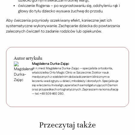
dziecko górnymi siekaczami dolnej wargi,
ćwiczenie Rogersa – po wyprostowaniu się, odchyleniu rąk i
głowy do tyłu dziecko wysuwa żuchwę do przodu.
Aby ćwiczenia przyniosły oczekiwany efekt, konieczne jest ich
systematyczne wykonywanie. Zachęcanie dziecka do powtarzania
zaleconych ćwiczeń to zadanie rodziców lub opiekunów.
Autor artykułu
Magdalena Durka-Zając
dr n. med. Magdalena Durka-Zając — specjalista ortodonta,
właścicielka Orto Magic Clinic w Szczecinie. Doktor nauk
medycznych z wieloletnim doświadczeniem klinicznym w
leczeniu wad zgryzu u dzieci, młodzieży i dorosłych. Specjalizuje
się w leczeniu Invisalign, aparatach samoligaturujących Damon
oraz przypadkach ortognatycznych. Zapraszam na konsultację
— tel. +48 509 460 260.
Przeczytaj także