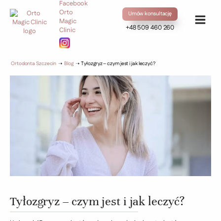
Umów konsultację
+48 509 460 260
Ortodonta Szczecin
➝
Blog
➝
Tyłozgryz – czym jest i jak leczyć?
Tyłozgryz – czym jest i jak leczyć?